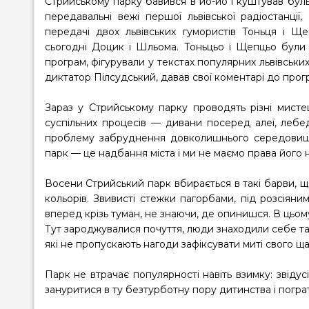
Стрийському парку
бавився в йо-йо і куштував бульй
передавальні вежі першої львівської радіостанці
передачі двох львівських гумористів Тоньця і Щ
сьогодні Доцик і Шльома. Тоньцьо і Щепцьо були н
програм, фігурували у текстах популярних львівськи
диктатор Пілсудський, давав свої коментарі до прог
Зараз у
Стрийському парку
проводять різні мистец
суспільних процесів — дивани посеред алеї, лебед
проблему забруднення довколишнього середовища) 
парк — це надбання міста і ми не маємо права його 
Восени
Стрийський парк
вбирається в такі барви, 
кольорів. Звивисті стежки пагорбами, під розсіяни
вперед крізь туман, не знаючи, де опинишся. В цьому
Тут зароджувалися почуття, люди знаходили себе та
які не пропускають нагоди зафіксувати миті свого ща
Парк
не втрачає популярності навіть взимку: звідус
зануритися в ту безтурботну пору дитинства і пограт