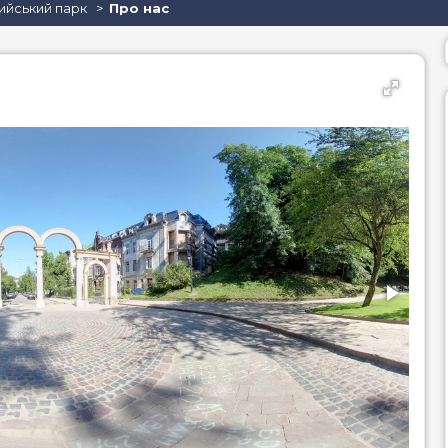
ийський парк
Про нас
піца
се
суші
ве
бургери / сендвічі
барбекю (шашлик,
гриль)
стейки
равлики
устриці
хінкалі