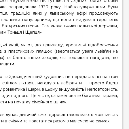
он з кубиків «Маггі». Тут же, на Східних Торгах, стояли
ї, яка запрацювала 1930 року. Найпопулярнішими були
епця, традицію яких у львівському ефірі продовжують
астільки популярними, що вони і видумані герої їхніх
х батярських пісень. Сам «начальник» польської держави,
рам Тоньця і Щепця».
ькі акції, як от, до прикладу, креативні відображення
і з пластикових пляшок (звертається увага львів’ян на
та багато інших заходів, які покликані нагадати, що
нищити.
що найдосвідченіший художник не передасть тієї палітри
м світлом ліхтарів, нагадують лабіринти — просто йдеш
 романтика і шарм, в цьому вишуканість і неповторність.
 один одного. Це місце, ознаменоване багатьма парами,
стя на початку сімейного шляху.
іль лунає дитячий сміх, дорослі також мають можливість
и в сніжки та покататися разом з малечею на санках.