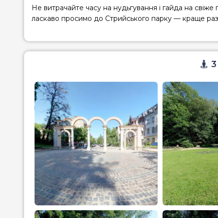
Не витрачайте часу на нудьгування і гайда на свіже п
ласкаво просимо до
Стрийського парку
— краще раз 
3