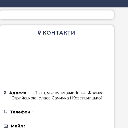
редземноморська
гетеріанська
КОНТАКТИ
Адреса :
Львів, між вулицями Івана Франка,
Стрийською, Уласа Самчука і Козельницької
Телефон :
Мейл :