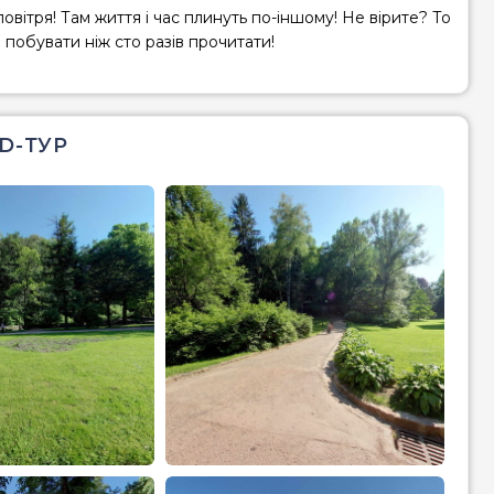
овітря! Там життя і час плинуть по-іншому! Не вірите? То
побувати ніж сто разів прочитати!
D-ТУР