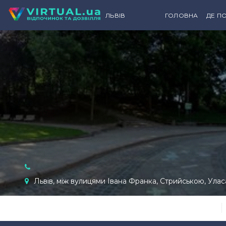
ЛЬВІВ
ГОЛОВНА
ДЕ ПО
К
Львів, між вулицями Івана Франка, Стрийською, Улас