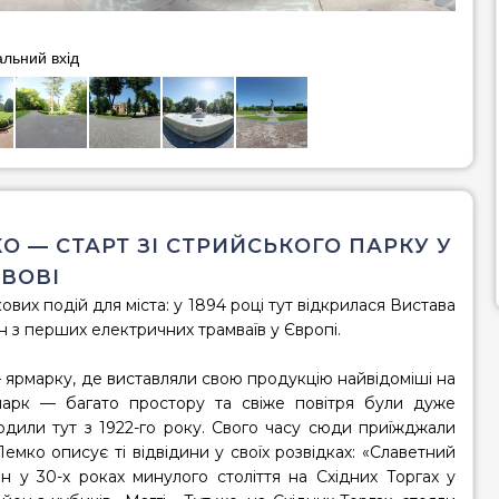
льний вхід
 — СТАРТ ЗІ СТРИЙСЬКОГО ПАРКУ У
ВОВІ
ових подій для міста: у 1894 році тут відкрилася Вистава
н з перших електричних трамваїв у Європі.
 ярмарку, де виставляли свою продукцію найвідоміші на
парк
— багато простору та свіже повітря були дуже
водили тут з 1922-го року. Свого часу сюди приїжджали
емко описує ті відвідини у своїх розвідках: «Славетний
ін у 30-х роках минулого століття на Східних Торгах у